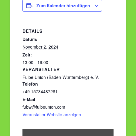
Zum Kalender hinzufügen
DETAILS
Datum:
November 2, 2024
Zeit:
13:00 - 19:00
VERANSTALTER
Fulbe Union (Baden-Württemberg) e. V.
Telefon
+49 15734487261
E-Mail
fubw@fulbeunion.com
Veranstalter-Website anzeigen
„Iframe
von