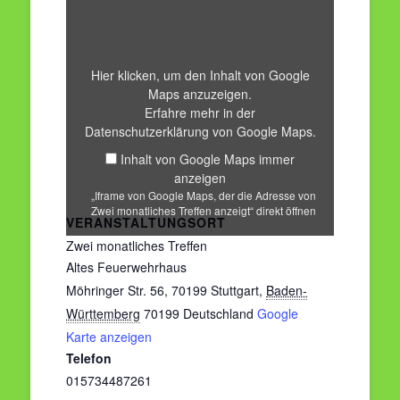
Google
Maps,
der
die
Adresse
von
Hier klicken, um den Inhalt von Google
Zwei
Maps anzuzeigen.
monatliches
Treffen
Erfahre mehr in der
anzeigt“
Datenschutzerklärung von Google Maps
.
von
Google
Inhalt von Google Maps immer
Maps
anzeigen
anzeigen
„Iframe von Google Maps, der die Adresse von
Zwei monatliches Treffen anzeigt“ direkt öffnen
VERANSTALTUNGSORT
Zwei monatliches Treffen
Altes Feuerwehrhaus
Möhringer Str. 56, 70199 Stuttgart
,
Baden-
Württemberg
70199
Deutschland
Google
Karte anzeigen
Telefon
015734487261