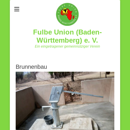
Fulbe Union (Baden-
Württemberg) e. V.
Ein eingetragener gemeinnütziger Verein
Brunnenbau